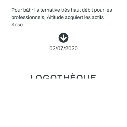
Pour bâtir l’alternative très haut débit pour les
professionnels, Altitude acquiert les actifs
Kosc.
02/07/2020
LOGOTHÈQUE
Altitude
Visitez notre logothèque pour visualiser ou
télécharger les logos des différentes entités du
groupe