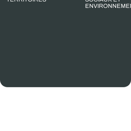
ENVIRONNEME
des
PÉRENNITÉ
Altitude Infra
réseaux
s’engage
ET
pleinement à