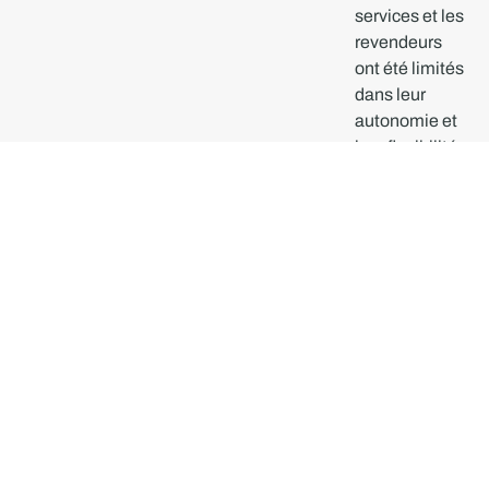
services et les
revendeurs
ont été limités
dans leur
autonomie et
leur flexibilité.
Chez Netwo,
nous
construisons
un
écosystème
où chaque
acteur peut
choisir
librement ses
partenaires,
les modalités
de
collaboration