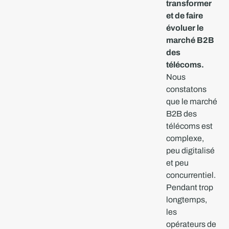
transformer
et de faire
évoluer le
marché B2B
des
télécoms.
Nous
constatons
que le marché
B2B des
télécoms est
complexe,
peu digitalisé
et peu
concurrentiel.
Pendant trop
longtemps,
les
opérateurs de